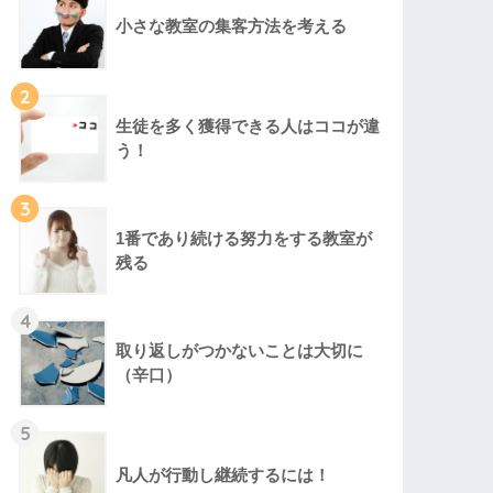
小さな教室の集客方法を考える
2
生徒を多く獲得できる人はココが違
う！
3
1番であり続ける努力をする教室が
残る
4
取り返しがつかないことは大切に
（辛口）
5
凡人が行動し継続するには！