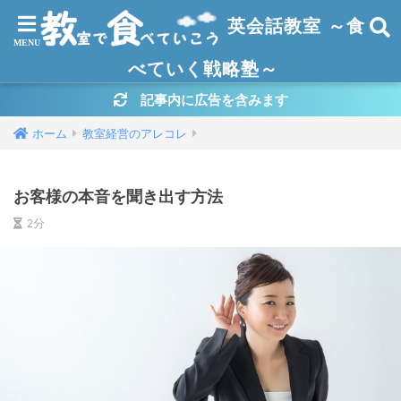
英会話教室 ～食
べていく戦略塾～
記事内に広告を含みます
ホーム
教室経営のアレコレ
お客様の本音を聞き出す方法
2分